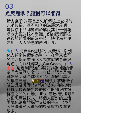
03
魚與熊掌？絕對可以兼得
的專長是化解傳統上被視為
給力点子
此消彼長、互不相容的深層次矛盾，
每個旗下品牌皆精於解決其中一個範
疇老大難的根本爭議。例如我們將往
往複雜難懂的前沿科技，轉化為方便
易用、人人受惠的便利工具。
將自動化技術引入機構，以優
​智
給力
化人類崗位價值為重心，在帶來效率
的同時保留並強化人類貢獻的意義與
角色，而非純粹裁員Cut Costs。
給力
透過利用淺白英語介紹中國的管
中国
治理念及歷史文化，打破了語言及知
識隔閡，讓全球讀者也可瞭解到華人
的集體智慧。
則致力將醫學保
給力
克
健知識及護理技術帶給被忽視的少數
社群，拉近優質醫療衞生服務與弱勢
群體之間的距離。
‧
善用獨特
給力
慧思
的集思廣益模式，將個人面對的生活
困境化為集體探討支援的平台，消弭
公開決議私人事務的輿論壓力及尷尬
緊張。