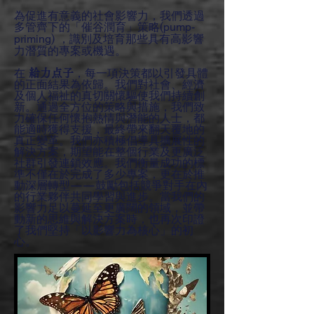
為促進有意義的社會影響力，我們透過
多管齊下的「催谷潤育」策略(
pump-
) ，識別及培育那些具有高影響
priming
力潛質的專案或機遇。
在
，每一項決策都以引發具體
給力点子
的正面結果為依歸。我們對社會、經濟
及個人福祉的真切關懷驅使我們持續創
新。通過全方位的策略與措施，我們致
力確保任何懷抱熱情與潛能的人士，都
能適時獲得支援，最終帶來翻天覆地的
真正變革。我們亦積極倡導具擴展性的
解決方案，期望能在整個行業及更廣泛
社群引發連鎖效應。我們衡量成功的標
準不僅在於完成了多少專案，更在於推
動深層轉型——鼓勵包括競爭對手在內
的行業夥伴共同學習與進步。當我們的
影響力足以蔓延至更廣闊的領域，並帶
動新的思維與解決方案時，也再次印證
了我們堅持「以影響力為核心」的初
心。