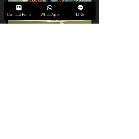
Contact Form
WhatsApp
LINE
重點創新機制包括：
試點資助
：為新概念或新技術提供先期
支援、資源和專家輔導，讓其能在早期
階段先行測試並驗證可行性。
動態配對基金
：根據專案對社群或市場
的潛在貢獻，按比例配對投入更多資
源，確保優質項目得到有效加乘。
眾籌與集思平台
：為有融資或專業技術
需求的私人專案提供線上平臺，動員個
人投資者或專家靈活參與，實現資源與
能力的快速集結。
協作生態
：與公私營機構及其他非牟利
組織建立聯繫，共享智囊及網絡資源，
進行多方合作或協同孵化，放大專案的
整體影響力。