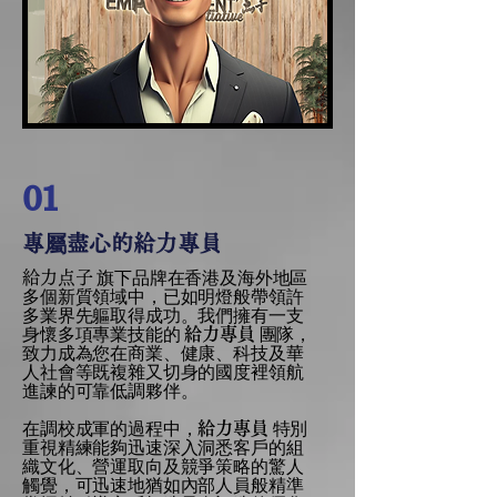
01
專屬盡心的給力專員
旗下品牌在香港及海外地區
給力点子
多個新質領域中，已如明燈般帶領許
多業界先軀取得成功。我們擁有一支
身懷多項專業技能的
團隊，
給力專員
致力成為您在商業、健康、科技及華
人社會等既複雜又切身的國度裡領航
進諫的可靠低調夥伴。
在調校成軍的過程中，
特別
給力專員
重視精練能夠迅速深入洞悉客戶的組
織文化、營運取向及競爭策略的驚人
觸覺，可迅速地猶如內部人員般精準