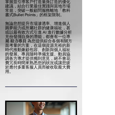
掌握並引導客戶打造量身訂造的優化
建議，結合行業最佳實踐與當地市場
常規，突破一般顧問服務離地「教科
書式Bullet Points」的框架限制。
無論您想提升市場滲透率、增進個人
圓夢能力或所屬社群的健康福祉，甚
或以最有效方式引進 AI 進行數據分析
充份發揮自身的潛能，都會有一位專
屬
為您提供綜合各個有關方
給力專員
面考量的方案，在這個資源充裕的新
時代推動兼顧包容、創新與個人福祉
的發展。專員隨時準備支援、動員協
調各方專才提供獨到意見，絕不會花
費冗長時間來熟悉您的狀況或讓您疲
於應付多重客服人員而被收取龐大費
用。