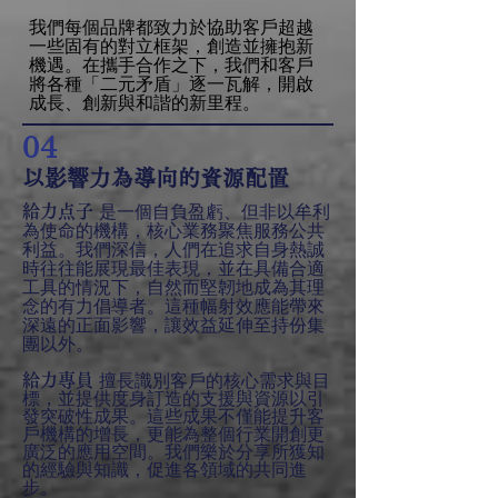
我們每個品牌都致力於協助客戶超越
一些固有的對立框架，創造並擁抱新
機遇。在攜手合作之下，我們和客戶
將各種「二元矛盾」逐一瓦解，開啟
成長、創新與和諧的新里程。
04
以影響力為導向的資源配置
是一個自負盈虧、但非以牟利
給力点子
為使命的機構，核心業務聚焦服務公共
利益。我們深信，人們在追求自身熱誠
時往往能展現最佳表現，並在具備合適
工具的情況下，自然而堅韌地成為其理
念的有力倡導者。這種幅射效應能帶來
深遠的正面影響，讓效益延伸至持份集
團以外。
擅長識別客戶的核心需求與目
給力專員
標，並提供度身訂造的支援與資源以引
發突破性成果。這些成果不僅能提升客
戶機構的增長，更能為整個行業開創更
廣泛的應用空間。我們樂於分享所獲知
的經驗與知識，促進各領域的共同進
步。