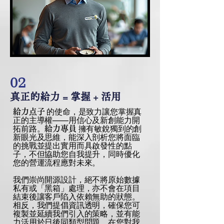
02
真正的給力 = 掌握 + 活用
的使命，是致力讓您掌握真
給力点子
正的主導權——用信心及新創能力開
拓前路。
擁有敏銳獨到的創
給力專員
新眼光及思維，能深入剖析您將面臨
的挑戰並提出實用而具啟發性的點
子，不但協助您自我提升，同時優化
您的營運流程應對未來。
我們崇尚開源設計，絕不將原始數據
私有或「黑箱」處理，亦不會在項目
結束後讓客戶陷入依賴無助的狀態。
相反，我們提倡資訊透明，確保您可
複製並延續我們引入的策略，並有能
力活用於日後同類型問題。在您對我